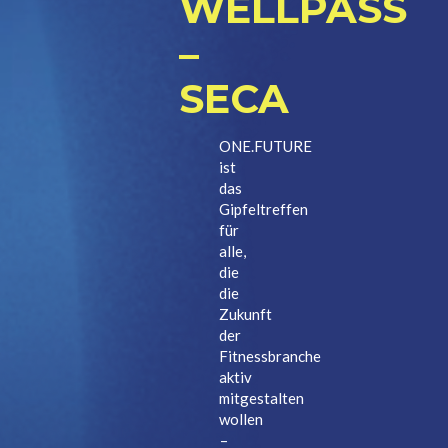
WELLPASS
–
SECA
ONE.FUTURE
ist
das
Gipfeltreffen
für
alle,
die
die
Zukunft
der
Fitnessbranche
aktiv
mitgestalten
wollen
–