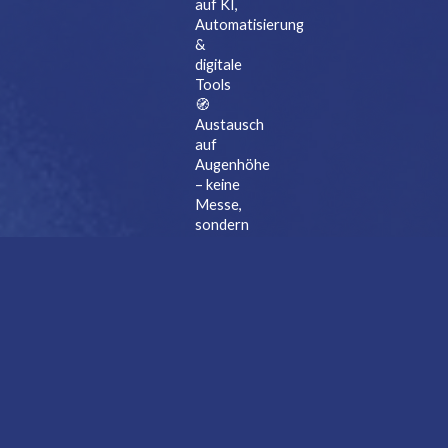
auf KI,
Automatisierung
&
digitale
Tools
🧭
Austausch
auf
Augenhöhe
– keine
Messe,
sondern
echte
Begegnungen
🌟
Galaabend
im
Schloss
– stilvoll,
verbindend,
unvergesslich
🔍
Exklusive