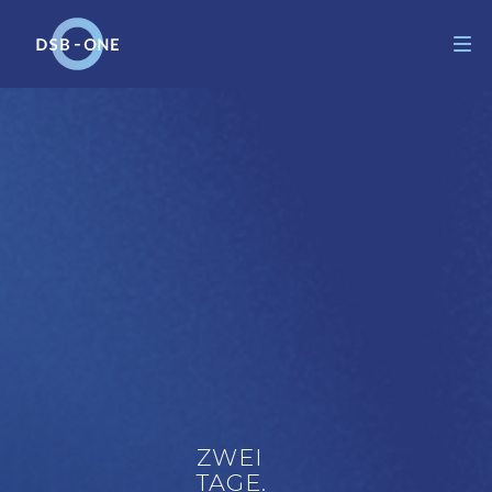
CO
H
M
MY
ZWEI
TAGE.