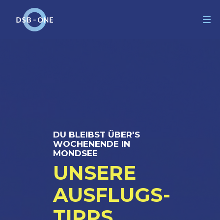
CO
H
M
DU BLEIBST ÜBER'S
WOCHENENDE IN
MONDSEE
UNSERE
MY
AUSFLUGS-
TIPPS