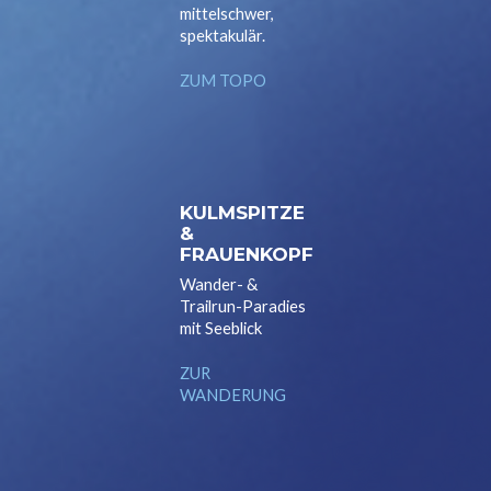
mittelschwer,
spektakulär.
ZUM TOPO
KULMSPITZE
&
FRAUENKOPF
Wander- &
Trailrun-Paradies
mit Seeblick
ZUR
WANDERUNG